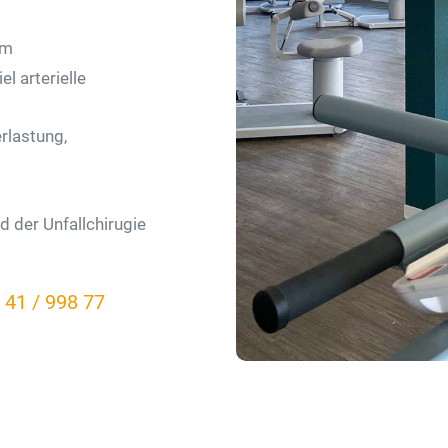
om
l arterielle
rlastung,
 der Unfallchirugie
 41 / 998 77