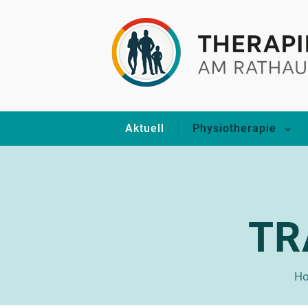
Aktuell
Physiotherapie
TR
H